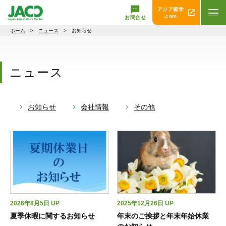
アジア留学
.com
お問合せ
ホーム
>
ニュース
> お知らせ
ニュース
お知らせ
会社情報
その他
2026年8月5日 UP
2025年12月26日 UP
夏季休暇に関するお知らせ
年末のご挨拶と年末年始休業