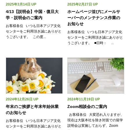
2025年3月14日 UP
2025年2月27日 UP
4/13【説明会】中国・復旦大
ホームページ並びにメールサ
学・説明会のご案内
ーバーのメンテナンス作業の
お知らせ
お客様各位 いつも日本アジア文化
センターをご利用頂き誠にありがと
お客様各位 いつも日本アジア文化
うございます。 この度...
センターをご利用頂き誠にありがと
うございます。 ■日時： ...
2024年12月26日 UP
2024年11月19日 UP
年末のご挨拶と年末年始休業
Zoom相談会のご案内
のお知らせ
お客様各位 大変恐れ入りますが、
現在は大阪本社を除き対面での留学
お客様各位 いつも日本アジア文化
説明会は実施しておらず、Zoom
センターをご利用頂き誠にありがと