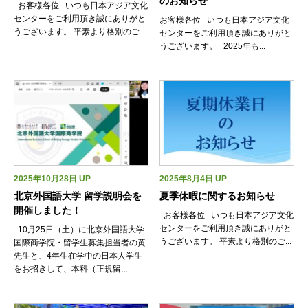
のお知らせ
お客様各位 いつも日本アジア文化
センターをご利用頂き誠にありがと
お客様各位 いつも日本アジア文化
留学について
中国について
台湾について
お申込みの流
うございます。 平素より格別のご...
センターをご利用頂き誠にありがと
うございます。 2025年も...
ニュース
イベント
会社概要
沿革
ビジョン
IR情報
採用情報
サービス
050-3385-3602
2025年10月28日 UP
2025年8月4日 UP
北京外国語大学 留学説明会を
夏季休暇に関するお知らせ
開催しました！
お客様各位 いつも日本アジア文化
センターをご利用頂き誠にありがと
10月25日（土）に北京外国語大学
うございます。 平素より格別のご...
国際商学院・留学生募集担当者の黄
先生と、4年生在学中の日本人学生
をお招きして、本科（正規留...