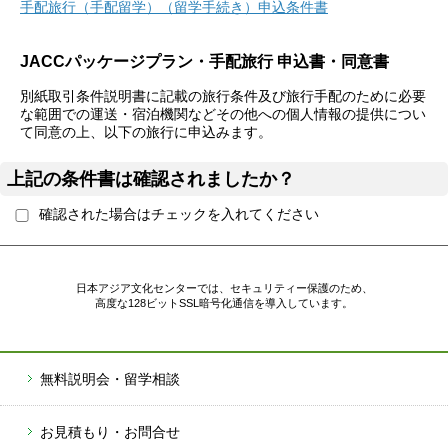
手配旅行（手配留学）（留学手続き）申込条件書
留学について
中国について
台湾について
お申込みの流
JACCパッケージプラン・手配旅行 申込書・同意書
別紙取引条件説明書に記載の旅行条件及び旅行手配のために必要
ニュース
イベント
な範囲での運送・宿泊機関などその他への個人情報の提供につい
て同意の上、以下の旅行に申込みます。
会社概要
沿革
ビジョン
IR情報
採用情報
サービス
050-3385-3602
上記の条件書は確認されましたか？
確認された場合はチェックを入れてください
日本アジア文化センターでは、セキュリティー保護のため、
高度な128ビットSSL暗号化通信を導入しています。
無料説明会・留学相談
お見積もり・お問合せ