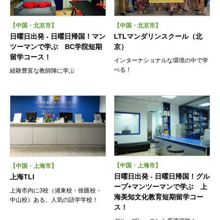
【中国・北京市】
【中国・北京市】
日曜日出発 - 日曜日帰国！マン
LTLマンダリンスクール（北
ツーマンで学ぶ BC学院短期
京）
留学コース！
インターナショナルな環境の中で学
べる！
経験豊富な教師陣に学ぶ
【中国・上海市】
【中国・上海市】
日曜日出発 - 日曜日帰国！グル
上海TLI
ープ+マンツーマンで学ぶ 上
上海市内に3校（浦東校・徐匯校・
海美知文化教育短期留学コー
中山校）ある、人気の語学学校！
ス！