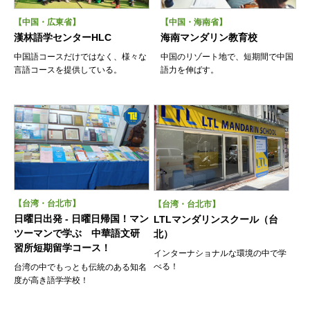
【中国・広東省】
【中国・海南省】
漢林語学センターHLC
海南マンダリン教育校
中国語コースだけではなく、様々な
中国のリゾート地で、短期間で中国
言語コースを提供している。
語力を伸ばす。
【台湾・台北市】
【台湾・台北市】
日曜日出発 - 日曜日帰国！マン
LTLマンダリンスクール（台
ツーマンで学ぶ 中華語文研
北）
習所短期留学コース！
インターナショナルな環境の中で学
べる！
台湾の中でもっとも伝統のある知名
度が高き語学学校！