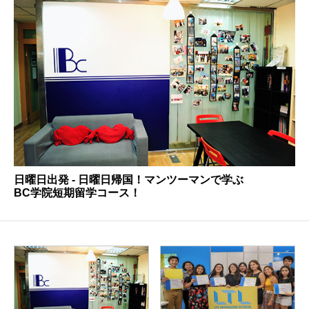
留学について
中国について
台湾について
お申込みの流
ニュース
イベント
会社概要
沿革
ビジョン
IR情報
採用情報
サービス
050-3385-3602
日曜日出発 - 日曜日帰国！マンツーマンで学ぶ
BC学院短期留学コース！